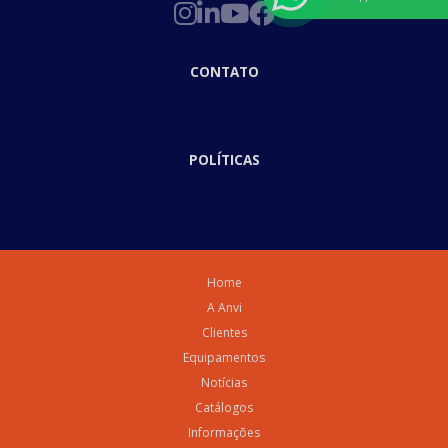
CONTATO
(11) 2311-9656
(11) 3289-7109
(11) 97858-7305
comercial@anvi.com.br
POLÍTICAS
Termos de Uso
Política de Privacidade
Exclusão de Dados
Home
A Anvi
Clientes
Equipamentos
Notícias
Catálogos
Informações