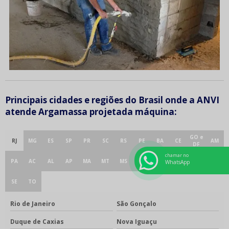
Principais cidades e regiões do Brasil onde a ANVI
atende Argamassa projetada máquina:
GO e
RJ
MG
ES
SP
PR
SC
RS
PE
BA
CE
AM
DF
chamar no
PA
AC
AL
AP
MA
MT
MS
PB
PI
RN
RO
RR
WhatsApp
SE
TO
Rio de Janeiro
São Gonçalo
Duque de Caxias
Nova Iguaçu