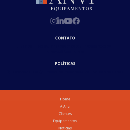
CONTATO
(11) 2311-9656
(11) 3289-7109
(11) 97858-7305
comercial@anvi.com.br
POLÍTICAS
Termos de Uso
Política de Privacidade
Exclusão de Dados
Home
A Anvi
Clientes
Equipamentos
Notícias