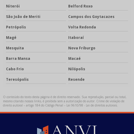
Niterói
Belford Roxo
São João de Meriti
Campos dos Goytacazes
Petrópolis
Volta Redonda
Magé
Itaboraí
Mesquita
Nova Friburgo
Barra Mansa
Macaé
Cabo Frio
Nilópolis
Teresópolis
Resende
O conteúdo do texto desta página é de direito reservado. Sua reprodução, parcial ou total,
mesmo citando nossos links, é proibida sem a autorização do autor. Crime de violação de
direito autoral – artigo 184 do Código Penal –
Lei 9610/98 - Lei de direitos autorais
.