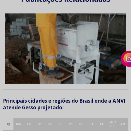
Principais cidades e regiões do Brasil onde a ANVI
atende Gesso projetado:
GO e
RJ
MG
ES
SP
PR
SC
RS
PE
BA
CE
AM
DF