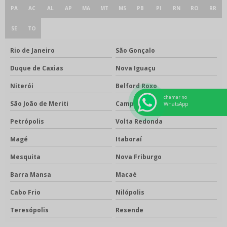
PA
AC
AL
AP
MA
MT
MS
PB
PI
RN
RO
RR
SE
TO
Rio de Janeiro
São Gonçalo
Duque de Caxias
Nova Iguaçu
Niterói
Belford Roxo
chamar no
São João de Meriti
Campos dos Goytacazes
WhatsApp
Petrópolis
Volta Redonda
Magé
Itaboraí
Mesquita
Nova Friburgo
Barra Mansa
Macaé
Cabo Frio
Nilópolis
Teresópolis
Resende