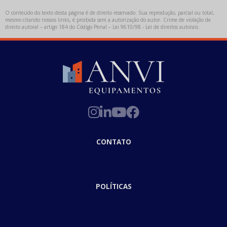
O conteúdo do texto desta página é de direito reservado. Sua reprodução, parcial ou total,
mesmo citando nossos links, é proibida sem a autorização do autor. Crime de violação de
direito autoral – artigo 184 do Código Penal –
Lei 9610/98 - Lei de direitos autorais
.
CONTATO
(11) 2311-9656
(11) 3289-7109
(11) 97858-7305
comercial@anvi.com.br
POLÍTICAS
Termos de Uso
Política de Privacidade
Exclusão de Dados