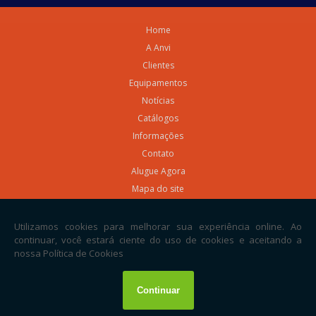
Home
A Anvi
Clientes
Equipamentos
Notícias
Catálogos
Informações
Contato
Alugue Agora
Mapa do site
Termos de Uso
Política de Privacidade
Exclusão de Dados
Copyright © ANVI. (Lei 9610 de 19/02/1998)
W3C
W3C