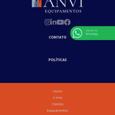
chamar no
WhatsApp
CONTATO
(11) 2311-9656
(11) 3289-7109
(11) 97858-7305
comercial@anvi.com.br
POLÍTICAS
Termos de Uso
Política de Privacidade
Exclusão de Dados
Home
A Anvi
Clientes
Equipamentos