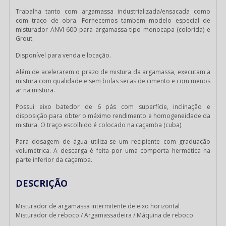
Trabalha tanto com argamassa industrializada/ensacada como
com traço de obra. Fornecemos também modelo especial de
misturador ANVI 600 para argamassa tipo monocapa (colorida) e
Grout.
Disponível para venda e locação.
Além de acelerarem o prazo de mistura da argamassa, executam a
mistura com qualidade e sem bolas secas de cimento e com menos
ar na mistura.
Possui eixo batedor de 6 pás com superfície, inclinação e
disposição para obter o máximo rendimento e homogeneidade da
mistura. O traço escolhido é colocado na caçamba (cuba).
Para dosagem de água utiliza-se um recipiente com graduação
volumétrica. A descarga é feita por uma comporta hermética na
parte inferior da caçamba.
DESCRIÇÃO
Misturador de argamassa intermitente de eixo horizontal
Misturador de reboco / Argamassadeira / Máquina de reboco