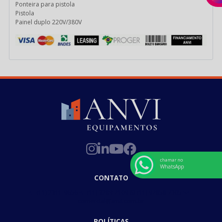
Ponteira para pistola
Pistola
Painel duplo 220V/380V
chamar no
WhatsApp
CONTATO
(11) 2311-9656
(11) 3289-7109
(11) 97858-7305
comercial@anvi.com.br
POLÍTICAS