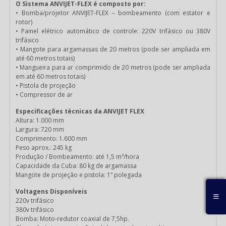
O Sistema ANVIJET-FLEX é composto por:
• Bomba/projetor ANVIJET-FLEX – bombeamento (com estator e
rotor)
• Painel elétrico automático de controle: 220V trifásico ou 380V
trifásico
• Mangote para argamassas de 20 metros (pode ser ampliada em
até 60 metros totais)
• Mangueira para ar comprimido de 20 metros (pode ser ampliada
em até 60 metros totais)
• Pistola de projeção
• Compressor de ar
Especificações técnicas da ANVIJET FLEX
Altura: 1.000 mm
Largura: 720 mm
Comprimento: 1.600 mm
Peso aprox.: 245 kg
Produção / Bombeamento: até 1,5 m³/hora
Capacidade da Cuba: 80 kg de argamassa
Mangote de projeção e pistola: 1” polegada
Voltagens Disponíveis
220v trifásico
380v trifásico
Bomba: Moto-redutor coaxial de 7,5hp.