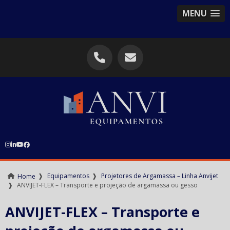
MENU
❱
Equipamentos
❱
Projetores de Argamassa – Linha Anvijet
Home
❱
ANVIJET-FLEX – Transporte e projeção de argamassa ou gesso
ANVIJET-FLEX – Transporte e