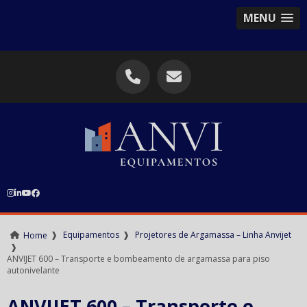
MENU
❱
Equipamentos
❱
Projetores de Argamassa – Linha Anvijet
Home
❱
ANVIJET 600 – Transporte e bombeamento de argamassa para piso
autonivelante
ANVIJET 600 – Transporte e