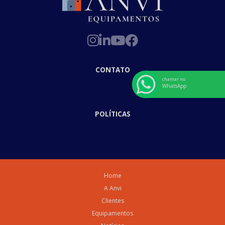
CONTATO
chamar no
(11) 2311-9656
(11) 3289-7109
(11) 97858-7305
WhatsApp
comercial@anvi.com.br
POLÍTICAS
Termos de Uso
Política de Privacidade
Exclusão de Dados
Home
A Anvi
Clientes
Equipamentos