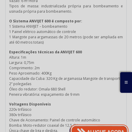
Vazão: 6 m³/hora
Tipos de massa: industrializada própria para bombeamento e
usinada própria para bombeamento.
O Sistema ANVIJET 600 é composto por:
1 Sistema ANVIJET – bombeamento
1 Painel elétrico automático de controle
1 Mangote para argamassas de 20 metros (pode ser ampliada em
até 60 metros totais)
Especificações técnicas da ANVIJET 600
Altura: 1m
Largura: 0,75m
Comprimento: 2m
Peso Aproximado: 400Kg
Capacidade da Cuba: 320 Kg de argamassa Mangote de transporte:
2” polegadas
Óleo do redutor: Omala 680 Shell
Peneira vibratória: espaçamento de 9 mm
Voltagens Disponíveis
220v trifásico
380v trifásico
Chave de Acionamento: Painel de controle automático
Bomba: Moto-redutor coaxial de 12,5 CV
Única chave de liga e desliga.